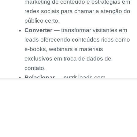
marketing de conteúdo e estratégias em
redes sociais para chamar a atenção do
público certo.
Converter
— transformar visitantes em
leads oferecendo conteúdos ricos como
e-books, webinars e materiais
exclusivos em troca de dados de
contato.
Relacionar
— nutrir leads com
informações relevantes via
e-mail
marketing
, newsletters e conteúdos
personalizados, fortalecendo o
relacionamento e a confiança.
Fidelizar
— manter o relacionamento
com clientes após a compra,