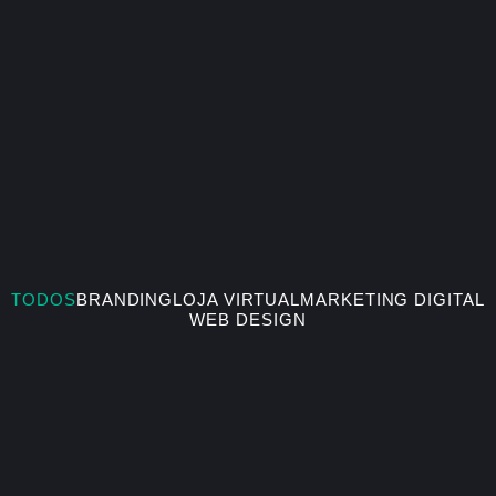
TODOS
BRANDING
LOJA VIRTUAL
MARKETING DIGITAL
WEB DESIGN
LOJA VIRTUAL
WEB DESIGN
Loja Virtual Ergovita