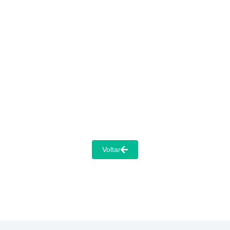
A história das Redes Sociais
Mídias Sociais
/
12 de abril de 2025
Voltar